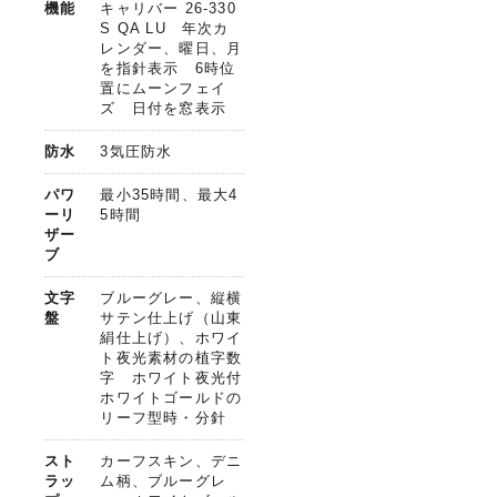
機能
キャリバー 26-330
S QA LU 年次カ
レンダー、曜日、月
を指針表示 6時位
置にムーンフェイ
ズ 日付を窓表示
防水
3気圧防水
パワ
最小35時間、最大4
ーリ
5時間
ザー
ブ
文字
ブルーグレー、縦横
盤
サテン仕上げ（山東
絹仕上げ）、ホワイ
ト夜光素材の植字数
字 ホワイト夜光付
ホワイトゴールドの
リーフ型時・分針
スト
カーフスキン、デニ
ラッ
ム柄、ブルーグレ