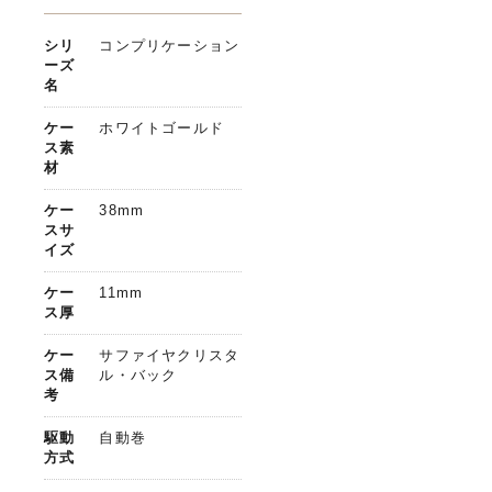
シリ
コンプリケーション
ーズ
名
ケー
ホワイトゴールド
ス素
材
ケー
38mm
スサ
イズ
ケー
11mm
ス厚
ケー
サファイヤクリスタ
ス備
ル・バック
考
駆動
自動巻
方式