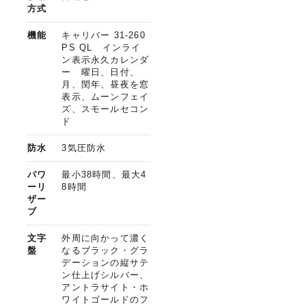
方式
機能
キャリバー 31-260
PS QL インライ
ン表示永久カレンダ
ー 曜日、日付、
月、閏年、昼夜を窓
表示、ムーンフェイ
ズ、スモールセコン
ド
防水
3気圧防水
パワ
最小38時間、最大4
ーリ
8時間
ザー
ブ
文字
外周に向かって濃く
盤
なるブラック・グラ
デーションの縦サテ
ン仕上げシルバー、
アントラサイト・ホ
ワイトゴールドのフ