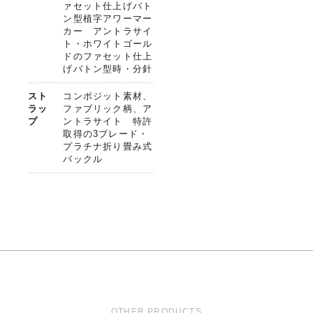
ァセット仕上げバト
ン型植字アワーマー
カー アントラサイ
ト・ホワイトゴール
ドのファセット仕上
げバトン型時・分針
スト
コンポジット素材、
ラッ
ファブリック柄、ア
プ
ントラサイト 特許
取得の3ブレード・
プラチナ折り畳み式
バックル
OTHER PRODUCTS