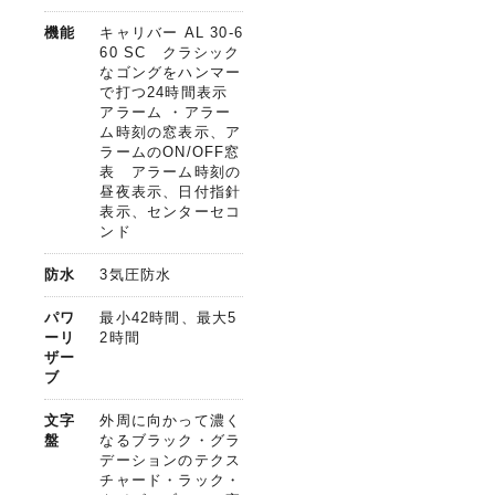
機能
キャリバー AL 30-6
60 SC クラシック
なゴングをハンマー
で打つ24時間表示
アラーム ・アラー
ム時刻の窓表示、ア
ラームのON/OFF窓
表 アラーム時刻の
昼夜表示、日付指針
表示、センターセコ
ンド
防水
3気圧防水
パワ
最小42時間、最大5
ーリ
2時間
ザー
ブ
文字
外周に向かって濃く
盤
なるブラック・グラ
デーションのテクス
チャード・ラック・