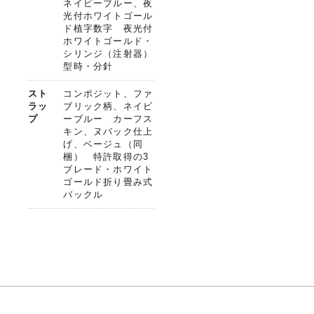
ネイビーブルー、夜
光付ホワイトゴール
ド植字数字 夜光付
ホワイトゴールド・
シリンジ（注射器）
型時・分針
スト
コンポジット、ファ
ラッ
ブリック柄、ネイビ
プ
ーブルー カーフス
キン、ヌバック仕上
げ、ベージュ（同
梱） 特許取得の3
ブレード・ホワイト
ゴールド折り畳み式
バックル