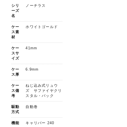
シリ
ノーチラス
ーズ
名
ケー
ホワイトゴールド
ス素
材
ケー
41mm
スサ
イズ
ケー
6.9mm
ス厚
ケー
ねじ込み式リュウ
ス備
ズ サファイヤクリ
考
スタル・バック
駆動
自動巻
方式
機能
キャリバー 240