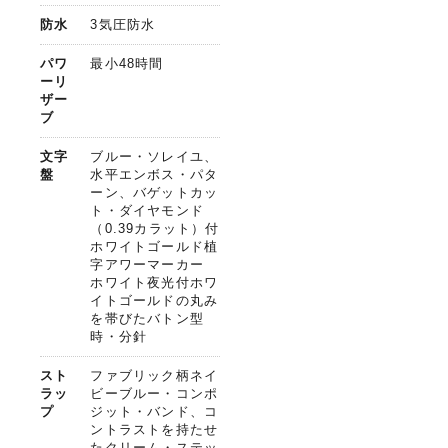
防水
3気圧防水
パワ
最小48時間
ーリ
ザー
ブ
文字
ブルー・ソレイユ、
盤
水平エンボス・パタ
ーン、バゲットカッ
ト・ダイヤモンド
（0.39カラット）付
ホワイトゴールド植
字アワーマーカー
ホワイト夜光付ホワ
イトゴールドの丸み
を帯びたバトン型
時・分針
スト
ファブリック柄ネイ
ラッ
ビーブルー・コンポ
プ
ジット・バンド、コ
ントラストを持たせ
たクリーム・ステッ