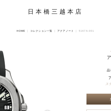
日本橋三越本店
HOME
｜
コレクション一覧
｜
アクアノート
｜
5167A-001
品
ス