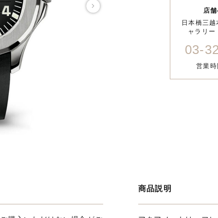
店舗
日本橋三越
ャラリー 
03-3
営業時間
商品説明