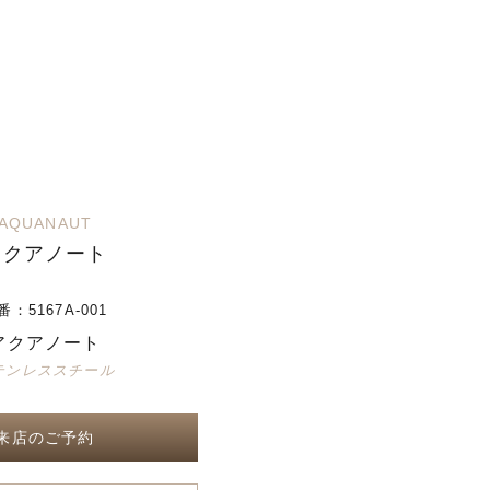
AQUANAUT
アクアノート
番：
5167A-001
アクアノート
テンレススチール
来店のご予約