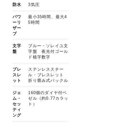
防水
3気圧
パワ
最小35時間、最大4
ーリ
5時間
ザー
ブ
文字
ブルー・ソレイユ文
盤
字盤 夜光付ゴール
ド植字数字
ブレ
ステンレススチー
スレ
ル・ブレスレット
ット
折り畳み式バックル
ジェ
160個のダイヤ付ベ
ム・
ゼル（約0.77カラッ
セッ
ト）
ティ
ング