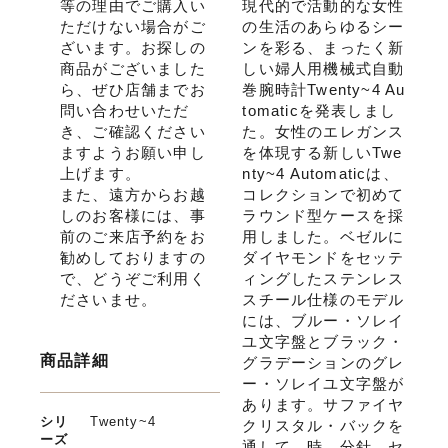
等の理由でご購入い
現代的で活動的な女性
ただけない場合がご
の生活のあらゆるシー
ざいます。お探しの
ンを彩る、まったく新
商品がございました
しい婦人用機械式自動
ら、ぜひ店舗までお
巻腕時計Twenty~4 Au
問い合わせいただ
tomaticを発表しまし
き、ご確認ください
た。女性のエレガンス
ますようお願い申し
を体現する新しいTwe
上げます。
nty~4 Automaticは、
また、遠方からお越
コレクションで初めて
しのお客様には、事
ラウンド型ケースを採
前のご来店予約をお
用しました。ベゼルに
勧めしておりますの
ダイヤモンドをセッテ
で、どうぞご利用く
ィングしたステンレス
ださいませ。
スチール仕様のモデル
には、ブルー・ソレイ
ユ文字盤とブラック・
商品詳細
グラデーションのグレ
ー・ソレイユ文字盤が
あります。サファイヤ
シリ
Twenty~4
クリスタル・バックを
ーズ
通して、時、分針、セ