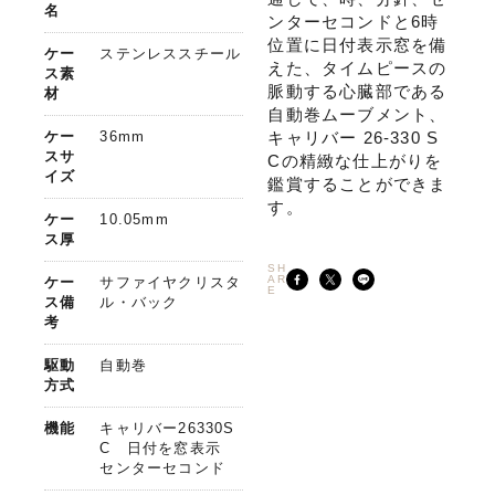
名
ンターセコンドと6時
位置に日付表示窓を備
ケー
ステンレススチール
えた、タイムピースの
ス素
脈動する心臓部である
材
自動巻ムーブメント、
ケー
36mm
キャリバー 26-330 S
スサ
Cの精緻な仕上がりを
イズ
鑑賞することができま
す。
ケー
10.05mm
ス厚
SH
AR
ケー
サファイヤクリスタ
E
ス備
ル・バック
考
駆動
自動巻
方式
機能
キャリバー26330S
C 日付を窓表示
センターセコンド