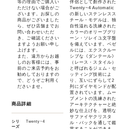
等の理由でご購入い
伴侶として創作された
ただけない場合がご
Twenty~4 Automatic
ざいます。お探しの
の新しいステンレスス
商品がございました
チール・モデルは、独
ら、ぜひ店舗までお
自性溢れる洗練された
問い合わせいただ
カラーのオリーブグリ
き、ご確認ください
ーン・ソレイユ文字盤
ますようお願い申し
を備えています。ベゼ
上げます。
ルには、エクスクルー
また、遠方からお越
シブな《ダンテール》
しのお客様には、事
（レース・スタイル）
前のご来店予約をお
と呼ばれるジェム・セ
勧めしておりますの
ッティング技術によ
で、どうぞご利用く
り、互いにずらして2
ださいませ。
列にダイヤモンドが配
置されています。ムー
ブメントの洗練された
商品詳細
アーキテクチャーと絶
妙な仕上げを、透明な
サファイヤクリスタ
シリ
Twenty~4
ル・バックを通して鑑
ーズ
賞することができま