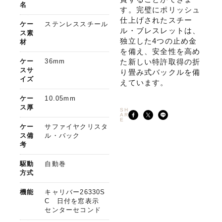
名
す。完璧にポリッシュ
仕上げされたスチー
ケー
ステンレススチール
ル・ブレスレットは、
ス素
独立した4つの止め金
材
を備え、安全性を高め
ケー
36mm
た新しい特許取得の折
スサ
り畳み式バックルを備
イズ
えています。
ケー
10.05mm
ス厚
SH
AR
E
ケー
サファイヤクリスタ
ス備
ル・バック
考
駆動
自動巻
方式
機能
キャリバー26330S
C 日付を窓表示
センターセコンド