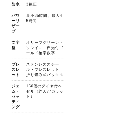
防水
3気圧
パワ
最小35時間、最大4
ーリ
5時間
ザー
ブ
文字
オリーブグリーン・
盤
ソレイユ 夜光付ゴ
ールド植字数字
ブレ
ステンレススチー
スレ
ル・ブレスレット
ット
折り畳み式バックル
ジェ
160個のダイヤ付ベ
ム・
ゼル（約0.77カラッ
セッ
ト）
ティ
ング