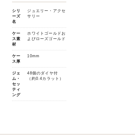
シリ
ジュエリー・アクセ
ーズ
サリー
名
ケー
ホワイトゴールドお
ス素
よびローズゴールド
材
ケー
10mm
ス厚
ジェ
48個のダイヤ付
ム・
（約0.4カラット）
セッ
ティ
ング