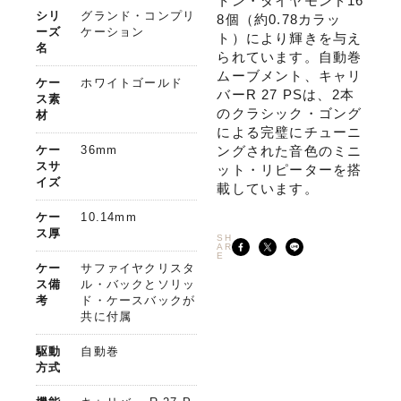
トン・ダイヤモンド16
シリ
グランド・コンプリ
8個（約0.78カラッ
ーズ
ケーション
ト）により輝きを与え
名
られています。自動巻
ムーブメント、キャリ
ケー
ホワイトゴールド
バーR 27 PSは、2本
ス素
のクラシック・ゴング
材
による完璧にチューニ
ケー
36mm
ングされた音色のミニ
スサ
ット・リピーターを搭
イズ
載しています。
ケー
10.14mm
ス厚
SH
AR
E
ケー
サファイヤクリスタ
ス備
ル・バックとソリッ
考
ド・ケースバックが
共に付属
駆動
自動巻
方式