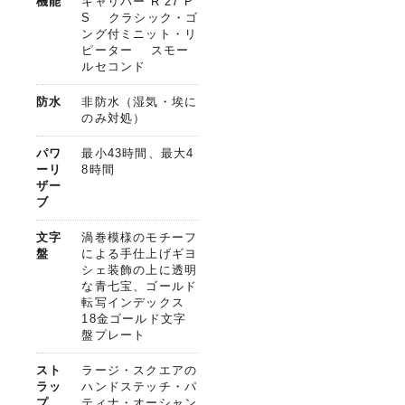
機能
キャリバー R 27 P
S クラシック・ゴ
ング付ミニット・リ
ピーター スモー
ルセコンド
防水
非防水（湿気・埃に
のみ対処）
パワ
最小43時間、最大4
ーリ
8時間
ザー
ブ
文字
渦巻模様のモチーフ
盤
による手仕上げギヨ
シェ装飾の上に透明
な青七宝、ゴールド
転写インデックス
18金ゴールド文字
盤プレート
スト
ラージ・スクエアの
ラッ
ハンドステッチ・パ
プ
ティナ・オーシャン