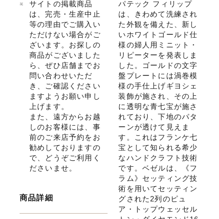
サイトの掲載商品
パテック フィリップ
は、完売・生産中止
は、きわめて洗練され
等の理由でご購入い
た外観を備えた、新し
ただけない場合がご
いホワイトゴールド仕
ざいます。お探しの
様の婦人用ミニット・
商品がございました
リピーターを発表しま
ら、ぜひ店舗までお
した。ゴールドの文字
問い合わせいただ
盤プレートには渦巻模
き、ご確認ください
様の手仕上げギヨシェ
ますようお願い申し
装飾が施され、その上
上げます。
に透明な青七宝が施さ
また、遠方からお越
れており、下地のパタ
しのお客様には、事
ーンが透けて見えま
前のご来店予約をお
す。これはフランケ七
勧めしておりますの
宝として知られる希少
で、どうぞご利用く
なハンドクラフト技術
ださいませ。
です。ベゼルは、《フ
ラム》セッティング技
術を用いてセッティン
商品詳細
グされた2列のピュ
ア・トップウェッセル