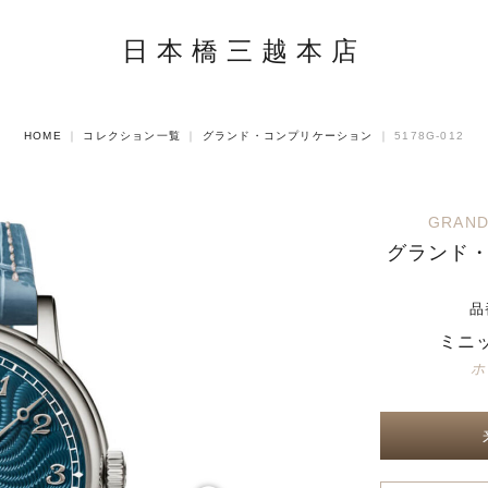
日本橋三越本店
HOME
｜
コレクション一覧
｜
グランド・コンプリケーション
｜
5178G-012
GRAND
グランド
品
ミニ
ホ