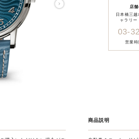
店舗
日本橋三越
ャラリー 
03-3
営業時間
商品説明