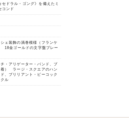
の《カセドラル・ゴング》を備えたミ
セコンド
ヨシェ装飾の渦巻模様（フランケ
 18金ゴールドの文字盤プレー
ッチ・アリゲーター・バンド、ブ
装着） ラージ・スクエアのハン
ンド、ブリリアント・ピーコック
ックル