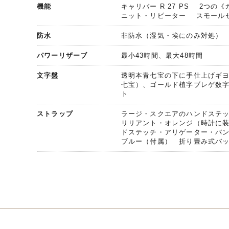
機能
キャリバー R 27 PS 2つ
ニット・リピーター スモール
防水
非防水（湿気・埃にのみ対処）
パワーリザーブ
最小43時間、最大48時間
文字盤
透明本青七宝の下に手仕上げギ
七宝）、ゴールド植字ブレゲ数字
ト
ストラップ
ラージ・スクエアのハンドステ
リリアント・オレンジ（時計に
ドステッチ・アリゲーター・バ
ブルー（付属） 折り畳み式バ