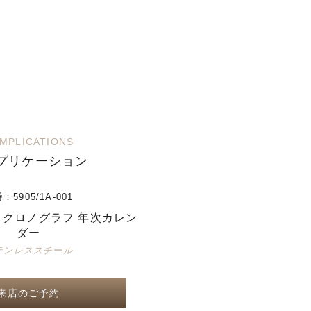
MPLICATIONS
プリケーション
番：
5905/1A-001
クロノグラフ 年次カレン
ダー
テンレススチール
来店のご予約