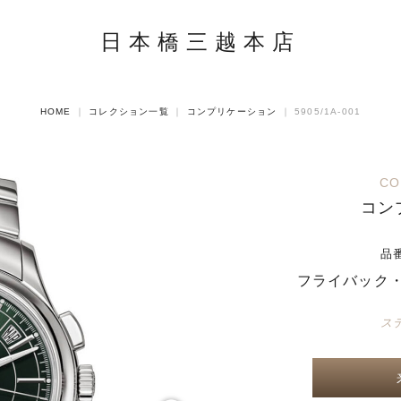
日本橋三越本店
HOME
｜
コレクション一覧
｜
コンプリケーション
｜
5905/1A-001
CO
コン
品
フライバック・
ス