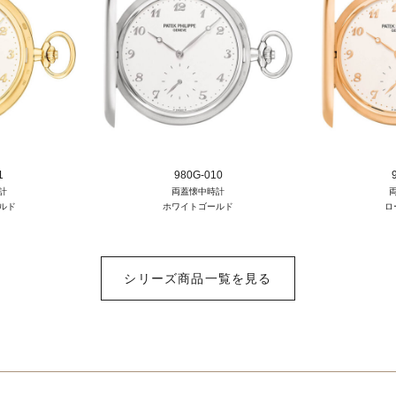
1
980G-010
計
両蓋懐中時計
ルド
ホワイトゴールド
ロ
シリーズ商品一覧を見る