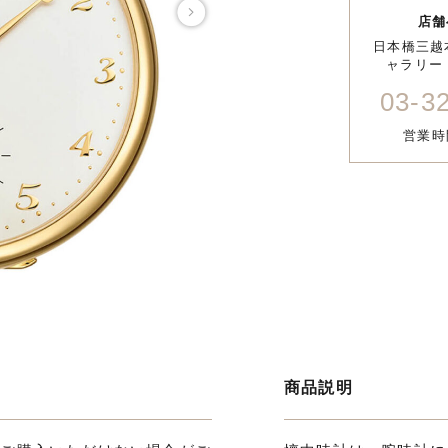
店舗
日本橋三越
ャラリー 
03-3
営業時間
商品説明