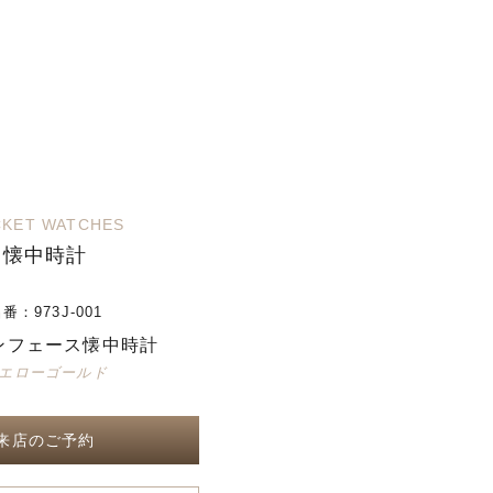
KET WATCHES
懐中時計
品番：
973J-001
ンフェース懐中時計
エローゴールド
来店のご予約