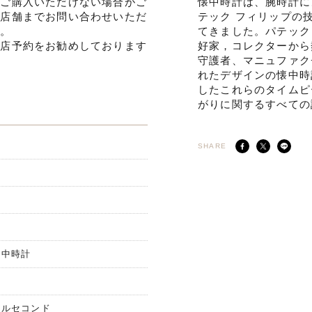
でご購入いただけない場合がご
懐中時計は、腕時計に
ひ店舗までお問い合わせいただ
テック フィリップの
す。
てきました。パテック
来店予約をお勧めしております
好家，コレクターから
守護者、マニュファク
れたデザインの懐中時
したこれらのタイムピ
がりに関するすべての
SHARE
懐中時計
モールセコンド