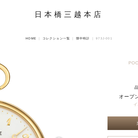
日本橋三越本店
HOME
｜
コレクション一覧
｜
懐中時計
｜
973J-001
POC
オープ
イ