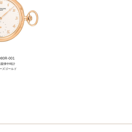
980R-001
両蓋懐中時計
ーズゴールド