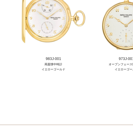
983J-001
973J-00
両蓋懐中時計
オープンフェース
イエローゴールド
イエローゴー