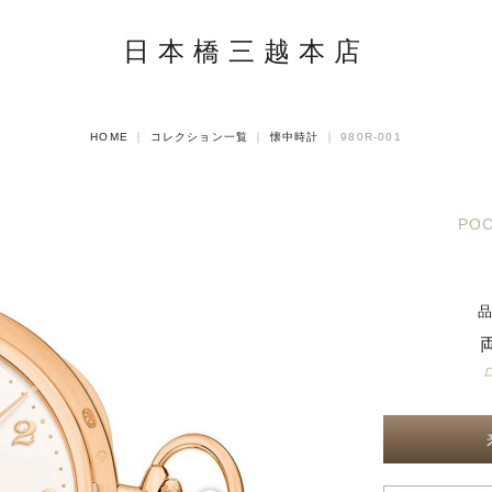
日本橋三越本店
HOME
｜
コレクション一覧
｜
懐中時計
｜
980R-001
POC