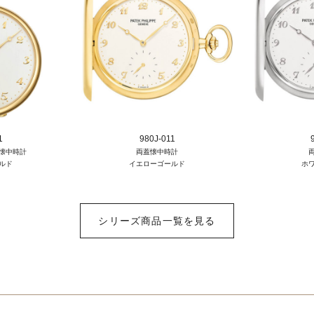
1
980J-011
懐中時計
両蓋懐中時計
ルド
イエローゴールド
ホ
シリーズ商品一覧を見る