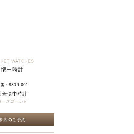
KET WATCHES
懐中時計
品番：
980R-001
両蓋懐中時計
ローズゴールド
来店のご予約