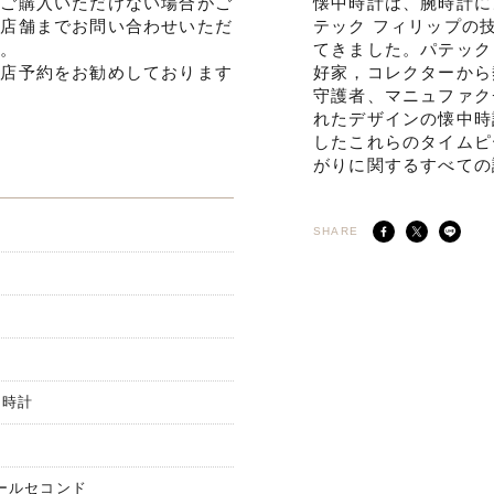
でご購入いただけない場合がご
懐中時計は、腕時計に
ひ店舗までお問い合わせいただ
テック フィリップの
す。
てきました。パテック
来店予約をお勧めしております
好家，コレクターから
守護者、マニュファク
れたデザインの懐中時
したこれらのタイムピ
がりに関するすべての
SHARE
中時計
スモールセコンド