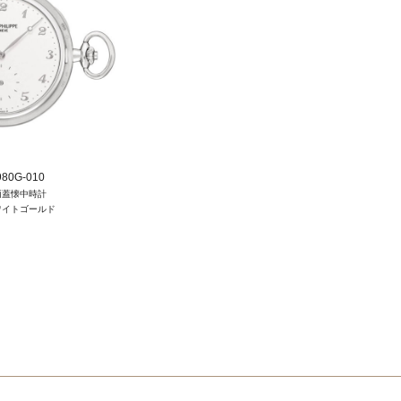
980G-010
両蓋懐中時計
ワイトゴールド